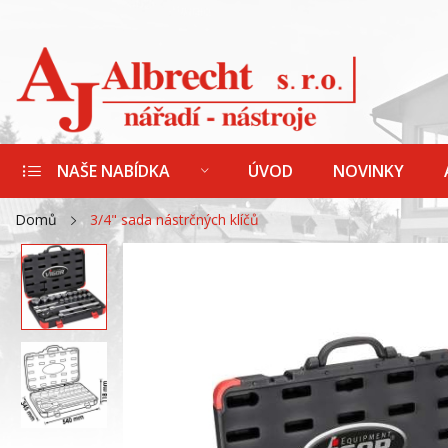
NAŠE NABÍDKA
ÚVOD
NOVINKY
Domů
3/4" sada nástrčných klíčů