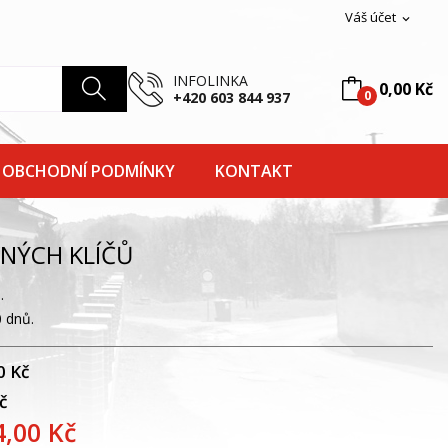
Váš účet
expand_more
INFOLINKA
0,00 Kč
0
+420 603 844 937
OBCHODNÍ PODMÍNKY
KONTAKT
ČNÝCH KLÍČŮ
.
 dnů.
0 Kč
č
4,00 Kč