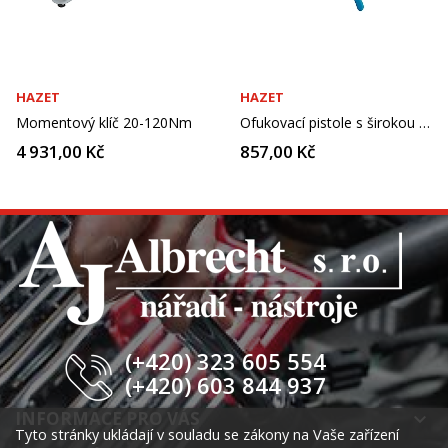
HAZET
HAZET
Momentový klíč 20-120Nm
Ofukovací pistole s širokou plochou tryskou
4 931,00 Kč
857,00 Kč
(+420) 323 605 554
(+420) 603 844 937
INFORMACE PRO VÁS
keyboard_arrow_down
Tyto stránky ukládají v souladu se zákony na Vaše zařízení