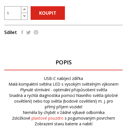
KOUPIT
Sdílet
POPIS
USB-C nabíjecí zdířka
Malá kompaktní svítilna LED s vysokým světelným výkonem
Plynulé stmívání - optimální přizpůsobení světla
Snadná a rychlá diagnostika pomocí hlavního světla (plošné
osvětlení) nebo top světla (bodové osvětlení) m. j. pro
přímý příjem vozidel
Neměla by chybět v žádné výbavě odborníka
2složkové
plastové pouzdro
s pogumovaným povrchem
Zobrazení stavu baterie a nabití