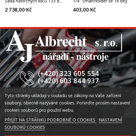
Sada nástrčných klíčů 133 dílů
1/4" SmartHolder se 16 bity
2 738,00 Kč
403,00 Kč
(+420) 323 605 554
(+420) 603 844 937
INFORMACE PRO VÁS
keyboard_arrow_down
Tyto stránky ukládají v souladu se zákony na Vaše zařízení
UŽITEČNÉ ODKAZY
keyboard_arrow_down
soubory, obecně nazývané cookies. Potvrďte prosím nastavení
cookies souborů pro použití webu.
NEWSLETTER
keyboard_arrow_down
PŘEJÍT NA STRÁNKU PODROBNĚ O COOKIES
NASTAVENÍ
SOUBORŮ COOKIES
2021 Eshop by
Tvorba eshopu