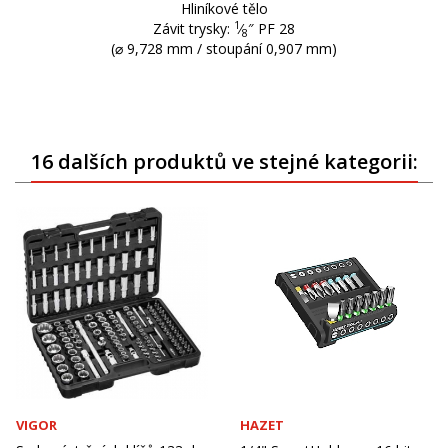
Hliníkové tělo
1
Závit trysky:
⁄
″ PF 28
8
(⌀ 9,728 mm / stoupání 0,907 mm)
16 dalších produktů ve stejné kategorii:
VIGOR
HAZET