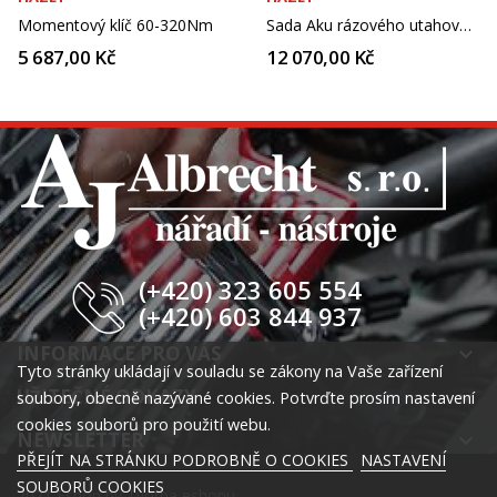
Momentový klíč 60-320Nm
Sada Aku rázového utahováku
5 687,00 Kč
12 070,00 Kč
(+420) 323 605 554
(+420) 603 844 937
INFORMACE PRO VÁS
keyboard_arrow_down
Tyto stránky ukládají v souladu se zákony na Vaše zařízení
UŽITEČNÉ ODKAZY
keyboard_arrow_down
soubory, obecně nazývané cookies. Potvrďte prosím nastavení
cookies souborů pro použití webu.
NEWSLETTER
keyboard_arrow_down
PŘEJÍT NA STRÁNKU PODROBNĚ O COOKIES
NASTAVENÍ
SOUBORŮ COOKIES
2021 Eshop by
Tvorba eshopu